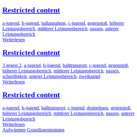
Restricted content
a-jugend
,
b-jugend
,
ballannahme
,
c-jugend
,
gegenstoß
,
höherer
Leistungsbereich
,
mittlerer Leistungsbereich
,
passen
,
unterer
Leistungsbereich
Weiterlesen
Restricted content
3 gegen 2
,
a-jugend
,
b-jugend
,
balltransport
,
c-jugend
,
gegenstoß
,
höherer Leistungsbereich
,
mittlerer Leistungsbereich
,
passen
,
schnelligkeit
,
unterer Leistungsbereich
,
zweikampf
Weiterlesen
Restricted content
a-jugend
,
b-jugend
,
balltransport
,
c-jugend
,
doppelpass
,
gegenstoß
,
höherer Leistungsbereich
,
mittlerer Leistungsbereich
,
passen
,
unterer
Leistungsbereich
Weiterlesen
Aufwärmen
Grundlagentraining