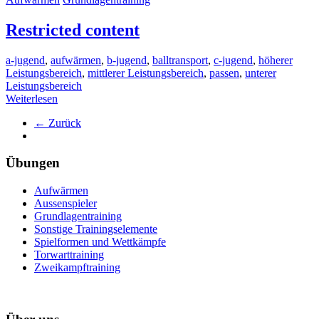
Restricted content
a-jugend
,
aufwärmen
,
b-jugend
,
balltransport
,
c-jugend
,
höherer
Leistungsbereich
,
mittlerer Leistungsbereich
,
passen
,
unterer
Leistungsbereich
Weiterlesen
← Zurück
Übungen
Aufwärmen
Aussenspieler
Grundlagentraining
Sonstige Trainingselemente
Spielformen und Wettkämpfe
Torwarttraining
Zweikampftraining