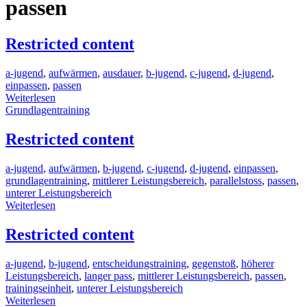
passen
Restricted content
a-jugend
,
aufwärmen
,
ausdauer
,
b-jugend
,
c-jugend
,
d-jugend
,
einpassen
,
passen
Weiterlesen
Grundlagentraining
Restricted content
a-jugend
,
aufwärmen
,
b-jugend
,
c-jugend
,
d-jugend
,
einpassen
,
grundlagentraining
,
mittlerer Leistungsbereich
,
parallelstoss
,
passen
,
unterer Leistungsbereich
Weiterlesen
Restricted content
a-jugend
,
b-jugend
,
entscheidungstraining
,
gegenstoß
,
höherer
Leistungsbereich
,
langer pass
,
mittlerer Leistungsbereich
,
passen
,
trainingseinheit
,
unterer Leistungsbereich
Weiterlesen