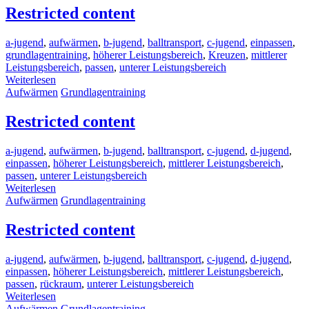
Restricted content
a-jugend
,
aufwärmen
,
b-jugend
,
balltransport
,
c-jugend
,
einpassen
,
grundlagentraining
,
höherer Leistungsbereich
,
Kreuzen
,
mittlerer
Leistungsbereich
,
passen
,
unterer Leistungsbereich
Weiterlesen
Aufwärmen
Grundlagentraining
Restricted content
a-jugend
,
aufwärmen
,
b-jugend
,
balltransport
,
c-jugend
,
d-jugend
,
einpassen
,
höherer Leistungsbereich
,
mittlerer Leistungsbereich
,
passen
,
unterer Leistungsbereich
Weiterlesen
Aufwärmen
Grundlagentraining
Restricted content
a-jugend
,
aufwärmen
,
b-jugend
,
balltransport
,
c-jugend
,
d-jugend
,
einpassen
,
höherer Leistungsbereich
,
mittlerer Leistungsbereich
,
passen
,
rückraum
,
unterer Leistungsbereich
Weiterlesen
Aufwärmen
Grundlagentraining