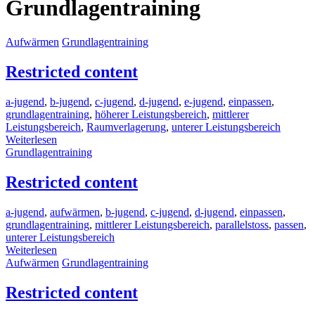
Grundlagentraining
Aufwärmen
Grundlagentraining
Restricted content
a-jugend
,
b-jugend
,
c-jugend
,
d-jugend
,
e-jugend
,
einpassen
,
grundlagentraining
,
höherer Leistungsbereich
,
mittlerer
Leistungsbereich
,
Raumverlagerung
,
unterer Leistungsbereich
Weiterlesen
Grundlagentraining
Restricted content
a-jugend
,
aufwärmen
,
b-jugend
,
c-jugend
,
d-jugend
,
einpassen
,
grundlagentraining
,
mittlerer Leistungsbereich
,
parallelstoss
,
passen
,
unterer Leistungsbereich
Weiterlesen
Aufwärmen
Grundlagentraining
Restricted content