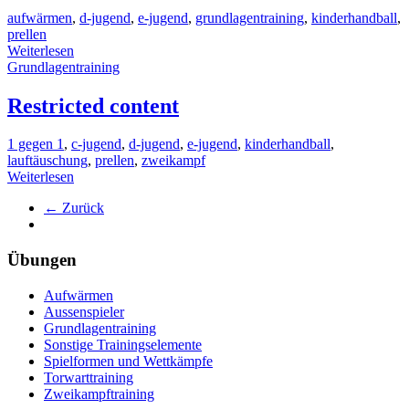
aufwärmen
,
d-jugend
,
e-jugend
,
grundlagentraining
,
kinderhandball
,
prellen
Weiterlesen
Grundlagentraining
Restricted content
1 gegen 1
,
c-jugend
,
d-jugend
,
e-jugend
,
kinderhandball
,
lauftäuschung
,
prellen
,
zweikampf
Weiterlesen
← Zurück
Übungen
Aufwärmen
Aussenspieler
Grundlagentraining
Sonstige Trainingselemente
Spielformen und Wettkämpfe
Torwarttraining
Zweikampftraining