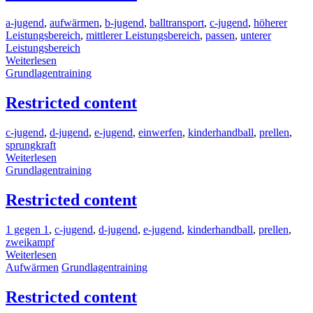
a-jugend
,
aufwärmen
,
b-jugend
,
balltransport
,
c-jugend
,
höherer
Leistungsbereich
,
mittlerer Leistungsbereich
,
passen
,
unterer
Leistungsbereich
Weiterlesen
Grundlagentraining
Restricted content
c-jugend
,
d-jugend
,
e-jugend
,
einwerfen
,
kinderhandball
,
prellen
,
sprungkraft
Weiterlesen
Grundlagentraining
Restricted content
1 gegen 1
,
c-jugend
,
d-jugend
,
e-jugend
,
kinderhandball
,
prellen
,
zweikampf
Weiterlesen
Aufwärmen
Grundlagentraining
Restricted content