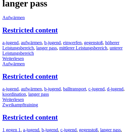
langer pass
Aufwärmen
Restricted content
a-jugend
,
aufwärmen
,
b-jugend
,
einwerfen
,
gegenstoß
,
höherer
Leistungsbereich
,
langer pass
,
mittlerer Leistungsbereich
,
unterer
Leistungsbereich
Weiterlesen
Aufwärmen
Restricted content
a-jugend
,
aufwärmen
,
b-jugend
,
balltransport
,
c-jugend
,
d-jugend
,
koordination
,
langer pass
Weiterlesen
Zweikampftraining
Restricted content
1 gegen 1
,
a-jugend
,
b-jugend
,
c-jugend
,
gegenstoß
,
langer pass
,