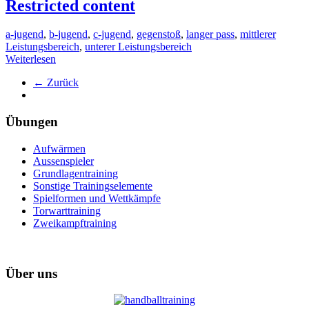
Restricted content
a-jugend
,
b-jugend
,
c-jugend
,
gegenstoß
,
langer pass
,
mittlerer
Leistungsbereich
,
unterer Leistungsbereich
Weiterlesen
← Zurück
Übungen
Aufwärmen
Aussenspieler
Grundlagentraining
Sonstige Trainingselemente
Spielformen und Wettkämpfe
Torwarttraining
Zweikampftraining
Über uns