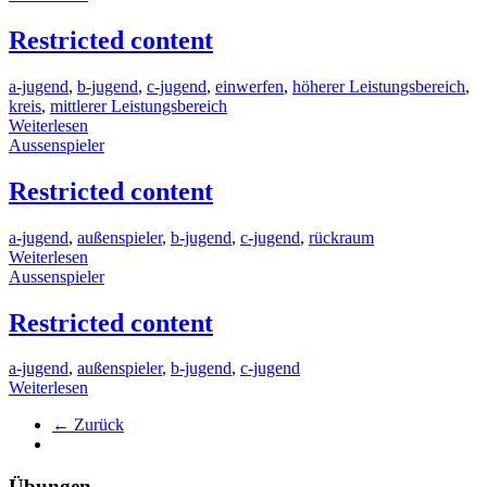
Restricted content
a-jugend
,
b-jugend
,
c-jugend
,
einwerfen
,
höherer Leistungsbereich
,
kreis
,
mittlerer Leistungsbereich
Weiterlesen
Aussenspieler
Restricted content
a-jugend
,
außenspieler
,
b-jugend
,
c-jugend
,
rückraum
Weiterlesen
Aussenspieler
Restricted content
a-jugend
,
außenspieler
,
b-jugend
,
c-jugend
Weiterlesen
← Zurück
Übungen