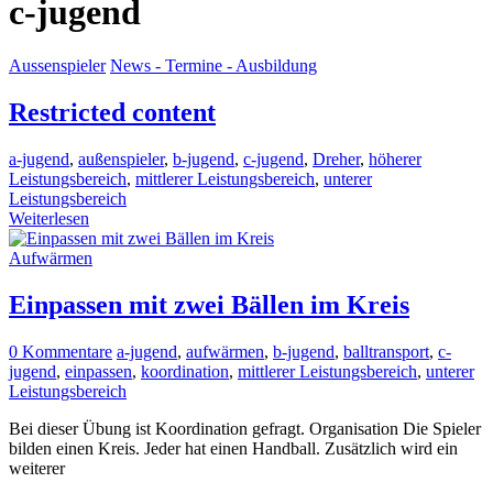
c-jugend
Aussenspieler
News - Termine - Ausbildung
Restricted content
a-jugend
,
außenspieler
,
b-jugend
,
c-jugend
,
Dreher
,
höherer
Leistungsbereich
,
mittlerer Leistungsbereich
,
unterer
Leistungsbereich
Weiterlesen
Aufwärmen
Einpassen mit zwei Bällen im Kreis
0 Kommentare
a-jugend
,
aufwärmen
,
b-jugend
,
balltransport
,
c-
jugend
,
einpassen
,
koordination
,
mittlerer Leistungsbereich
,
unterer
Leistungsbereich
Bei dieser Übung ist Koordination gefragt. Organisation Die Spieler
bilden einen Kreis. Jeder hat einen Handball. Zusätzlich wird ein
weiterer