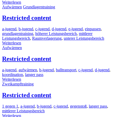
Weiterlesen
Aufwärmen
Grundlagentraining
Restricted content
a-jugend
,
b-jugend
,
c-jugend
,
d-jugend
,
e-jugend
,
einpassen
,
grundlagentraining
,
höherer Leistungsbereich
,
mittlerer
Leistungsbereich
,
Raumverlagerung
,
unterer Leistungsbereich
Weiterlesen
Aufwärmen
Restricted content
a-jugend
,
aufwärmen
,
b-jugend
,
balltransport
,
c-jugend
,
d-jugend
,
koordination
,
langer pass
Weiterlesen
Zweikampftraining
Restricted content
1 gegen 1
,
a-jugend
,
b-jugend
,
c-jugend
,
gegenstoß
,
langer pass
,
mittlerer Leistungsbereich
Weiterlesen