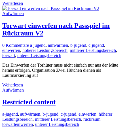
Weiterlesen
Aufwärmen
Torwart einwerfen nach Passspiel im
Rückraum V2
0 Kommentare
a-jugend
,
aufwärmen
,
b-jugend
,
c-jugend
,
einwerfen
,
höherer Leistungsbereich
,
mittlerer Leistungsbereich
,
torwart
,
unterer Leistungsbereich
Das Einwerfen der Torhüter muss nicht einfach nur aus der Mitte
heraus erfolgen. Organisation Zwei Hütchen dienen als
Laufmarkierung auf
Weiterlesen
Aufwärmen
Restricted content
a-jugend
,
aufwärmen
,
b-jugend
,
c-jugend
,
einwerfen
,
höherer
Leistungsbereich
,
mittlerer Leistungsbereich
,
rückraum
,
torwarteinwerfen
,
unterer Leistungsbereich