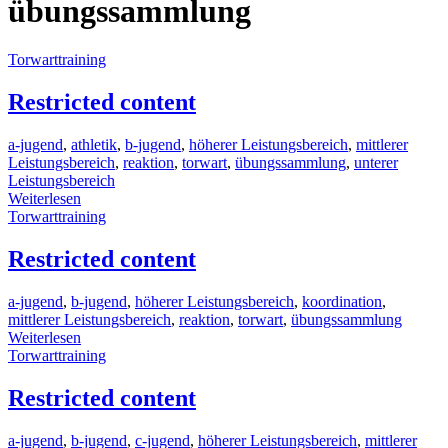
übungssammlung
Torwarttraining
Restricted content
a-jugend
,
athletik
,
b-jugend
,
höherer Leistungsbereich
,
mittlerer
Leistungsbereich
,
reaktion
,
torwart
,
übungssammlung
,
unterer
Leistungsbereich
Weiterlesen
Torwarttraining
Restricted content
a-jugend
,
b-jugend
,
höherer Leistungsbereich
,
koordination
,
mittlerer Leistungsbereich
,
reaktion
,
torwart
,
übungssammlung
Weiterlesen
Torwarttraining
Restricted content
a-jugend
,
b-jugend
,
c-jugend
,
höherer Leistungsbereich
,
mittlerer